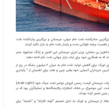
رگترین صادرکننده نفت خام جهان، عربستان و بزرگترین واردکننده نفت
اهمیت عرضه طولانی مدت و پایدار نفت خام به بازار تاکید کردند.
العزیز بن سلمان، وزیر انرژی عربستان این کشور و ژانگ جیانهوا، مدیر
عربستان سعودی پس از توافق با سایر اعضای اوپک برای کاهش تولید نفت خام به میزان 2 میلیون بشکه در روز از
ین خریداران آسیایی خود یعنی چین و هند، برای اطمینان از ” پایداری
یک روز پس از اعلام کاهش تولید ائتلاف اوپک، عربستان قیمت رسمی فروش نوامبر نفت سبک خود (Arab Light)
شت. این موضوع، بر خلاف انتظارات پالایشگاه‌ها و تحلیلگران بود که در
 چین تصور کرده بودند.
اد از عربستان و اوپک به دلیل تصمیم “کوته فکرانه” و “اشتباه” برای