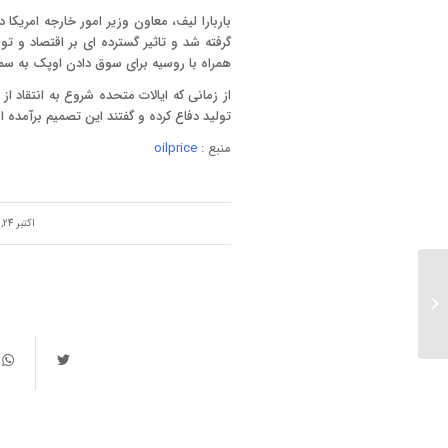
باربارا لیف، معاون وزیر امور خارجه امریکا
گرفته شد و تاثیر گسترده ای بر اقتصاد و ت
همراه با روسیه برای سوق دادن اوپک به س
از زمانی که ایالات متحده شروع به انتقاد ا
تولید دفاع کرده و گفتند این تصمیم برآمده
منبع :
oilprice
/
اکتبر 24, 2022
رشد اقتصادی چین؛ امیدی
تازه بر بهبود تقاضای
نفت...