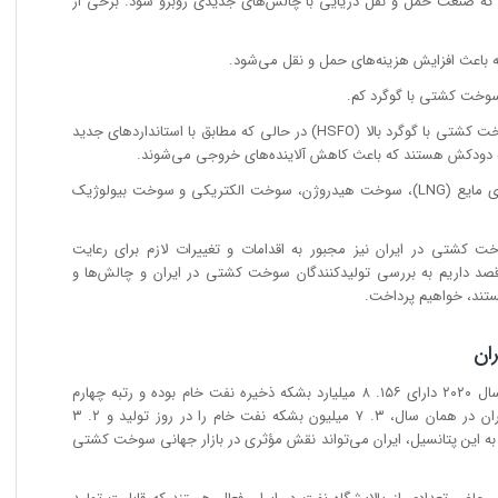
 که صنعت حمل و نقل دریایی با چالش‌های جدیدی روبرو شود. برخی از
باعث افزایش هزینه‌های حمل و نقل می‌شود.
سوخت کشتی با گوگرد کم.
• نیاز به تجهیزات جانبی برای استفاده از سوخت کشتی با گوگرد بالا (HSFO) در حالی که مطابق با استاندارد‌های جدید
 دودکش هستند که باعث کاهش آلاینده‌های خروجی می‌شوند.
• انتخاب سوخت جایگزین مانند سوخت گازی مایع (LNG)، سوخت هیدروژن، سوخت الکتریکی و سوخت بیولوژیک
خت کشتی در ایران نیز مجبور به اقدامات و تغییرات لازم برای رعایت
، قصد داریم به بررسی تولیدکنندگان سوخت کشتی در ایران و چالش‌ها و
هستند، خواهیم پرداخت.
ان
براساس آمار سازمان انرژی اتمی، ایران در سال ۲۰۲۰ دارای ۱۵۶. ۸ میلیارد بشکه ذخیره نفت خام بوده و رتبه چهارم
جهان را در این زمینه داراست. همچنین، ایران در همان سال، ۳. ۷ میلیون بشکه نفت خام را در روز تولید و ۲. ۳
 به این پتانسیل، ایران می‌تواند نقش مؤثری در بازار جهانی سوخت کشتی