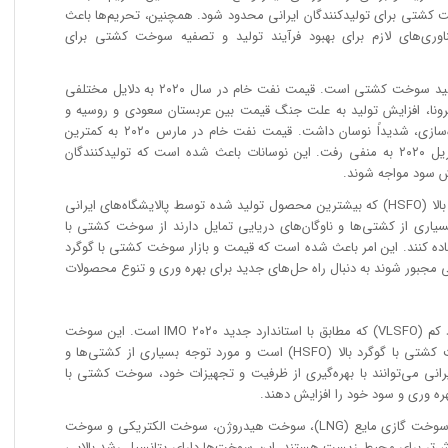
کشتی برای تولیدکنندگان ایرانی محدود شود. همچنین، تحریم‌ها باعث
ری‌های لازم برای بهبود فرآیند تولید و تصفیه سوخت کشتی برای
• افزایش قیمت نفت خام که منبع اصلی تولید سوخت کشتی است. قیمت نفت خام در سال ۲۰۲۰ به دلایل مختلفی
ونا، افزایش تولید به علت جنگ قیمت بین عربستان سعودی و روسیه و
افزایش ذخیره به علت کمبود ظرفیت ذخیره‌سازی، شدیداً نوسان داشت. قیمت نفت خام در مارس ۲۰۲۰ به کمترین
سطح خود در ۱۸ سال گذشته رسید و درآوریل ۲۰۲۰ به منفی رفت. این نوسانات باعث شده است که تولید‌کنندگان
 سود مواجه شوند.
• کاهش تقاضا برای سوخت کشتی با گوگرد بالا (HSFO) که بیشترین محصول تولید شده توسط پالایشگاه‌های ایرانی
 با ورود استاندارد جدید IMO ۲۰۲۰، بسیاری از کشتی‌ها و ناوگان‌های دریایی تمایل دارند از سوخت کشتی با
یگزین استفاده کنند. این امر باعث شده است که قیمت و بازار سوخت کشتی با گوگرد
ان ایرانی مجبور شوند به دنبال راه حل‌های جدید برای بهره وری و تنوع محصولات
• افزایش تقاضا برای سوخت کشتی با گوگرد کم (VLSFO) که مطابق با استاندارد جدید IMO ۲۰۲۰ است. این سوخت
دارای قیمت و بازار بالاتری نسبت به سوخت کشتی با گوگرد بالا (HSFO) است و مورد توجه بسیاری از کشتی‌ها و
 ایرانی می‌توانند با بهره‌گیری از ظرفیت و تجهیزات خود، سوخت کشتی با
• افزایش تقاضا برای سوخت جایگزین مانند سوخت گازی مایع (LNG)، سوخت هیدروژن، سوخت الکتریکی و سوخت
رش‌تر برای محیط زیست هستند. این سوخت‌ها دارای پتانسیل رشد بالایی