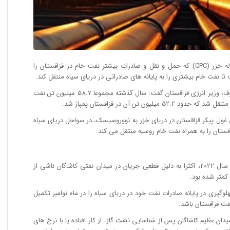
نیکولای گوربان، مدیر کل کنسرسیوم خط لوله خزر (CPC) که حمل و نقل و صادرات بیشتر نفت خام در قزاقستان را
ا نفت خام بیشتری را به پایانه های صادراتی در دریای سیاه منتقل کند.
گوربان در جلسه امروز خود به بولات آقچولاکوف، وزیر انرژی قزاقستان گفت: سال گذشته مجموعا 58.7 میلیون تن نفت
ن تن آن در قزاقستان پمپاژ شد.
ری CPC از میادین نفتی غول پیکر قزاقستان در دریای خزر به نووروسیسک، در سواحل دریای سیاه
ستان را به همراه نفت خام روسیه منتقل می کند.
تولید و صادرات نفت قزاقستان در نیمه دوم سال 2022، اکثرا به دلیل قطعی جریان در میدان نفتی کاشاگان ناشی از
کمتر شده بود.
کی از نقاط پهلوگیری در پایانه صادرات نفت خود در دریای سیاه را در ماه نوامبر تکمیل
ت قزاقستان باشد.
سوم و چهارم سال 2022، نفت میدان عظیم کاشاگان پس از شناسایی نشت گاز، از کار افتاده یا با نرخ های