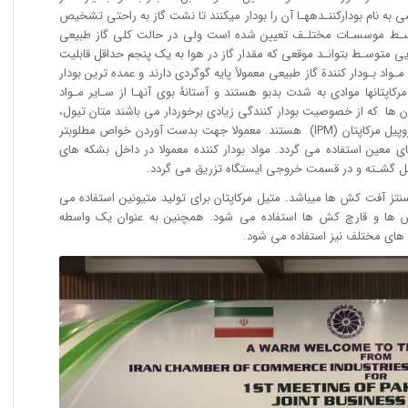
 به نام بودارکننـده­هـا آن را بودار می­کنند تا نشت گاز به راحتی تشخیص
وسـط موسسـات مختلـف تعیین شده است ولی در حالت کلی گاز طبیعی
یی متوسـط بتوانـد موقعی که مقدار گاز در هوا به یک پنجم حداقل قابلیت
د بـودار کنندة گاز طبیعی معمولاً پایه گوگردی دارند و عمده ترین بودار
مرکاپتان­ها موادی به شدت بدبو هستند و آستانۀ بوی آنهـا از سـایر مـواد
پتان ها که از خصوصیت بودار کنندگی زیادی برخوردار می باشند متان تیول،
تترا بوتیـل مرکاپتـان به نام (TBM) و ایزو پروپیل مرکاپتان (IPM) هستند. معمولا جهت بدست آوردن خواص مطلوب­تر
های معین استفاده می گردد. مواد بودار کننده معمولا در داخل بشکه های
 سنتز آفت کش ­ها می­باشد. متیل مرکاپتان برای تولید متیونین استفاده می
ش ها و قارچ کش ها استفاده می شود. همچنین به عنوان یک واسطه
ای مختلف نیز استفاده می شود.