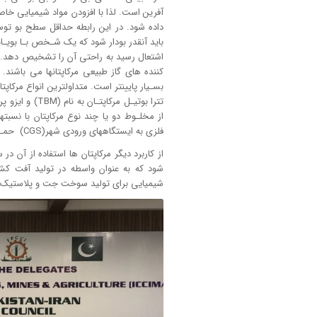
آفرین است. لذا با افزودن مواد شیمیایی خاصی
داده شود. در این رابطه حداقل سطح بو ت
باید آنقدر بودار شود که یک شـخص بـا بویـا
اشتعال رسید به راحتی آن را تشخیص دهد. مـوا
کننده های گاز طبیعی مرکاپتان­ها می باشند. 
بسـیار پایین­تر است. متداولترین انواع مرکا
از مخلـوط دو یا چند نوع مرکاپتان با نسبت­
فلزی به ایستگاههای ورودی شهر(CGS) حمـل گشـته و در قسمت خروجی ایستگاه تزریق می گردد.
از کاربرد دیگر مرکاپتان ها استفاده از آن در
شود که به عنوان واسطه در تولید آفت ک
شیمیایی برای تولید سوخت جت و پلاستیک ه