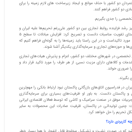
تمردان دو کشور با حذف موانع و ایجاد زیرساخت های لازم زمینه را برای
دی دو کشور فراهم کنند.
ی تخصصی را جدی بگیریم.
 رشد فزاینده روابط تجاری بین دو کشور علی‌رغم تحریم‌ها علیه ایران و
شیوع کرونا را بیان‌گر تلاش دو ملت در راستای تقویت مناسبات دانست و تصریح کرد: افزایش مبادلات تا سطح ۵
د تاکیداست و در این راستا باید زمینه‌ها را به ‌گونه‌ای فراهم کنیم که
 و حوزه‌های تجاری و سرمایه‌گذاری یکدیگر آشنا شوند.
‌های تخصصی در شهرهای مختلف دو کشور، اعزام و پذیرش هیات‌های تجاری
مات و کالاهای دارای مزیت نسبی از هر طرف را مورد تاکید قرار داد و
ا ضروری خواند.
 بگیرند.
ن در فدراسیون اتاق‌های بازرگانی پاکستان نبود ارتباط بانکی را مهم‌ترین
ن و پاکستان دانست. به باور او ظرفیت‌های بسیاری برای سرمایه‌گذاری
تجربیات موفق در صنعت سرامیک و کاشی که توسط فعالان اقتصادی ایرانی
ت: چنین تولیداتی در پاکستان، ظرفیت صادرات این محصولات به سایر
شکل تحریم را حل خواهد کرد.
کاربردی دارد؟
شد که در صورت نشـت و تشـکیل مخلوط قابل انفجار با هوا بسیار خطر