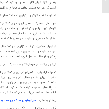
رئیس اتاق ایران اظهار امیدواری کرد که دول
خواهند بود....
گسترش هر چه بیشتر تعاملات تجاری و اقتصا
اجرای مکانیزم تهاتر و برگزاری نمایشگاه‌ها
سید علی حسینی، سفیر ایران در پاکستان نیز
میلیارد دلار هدفی است که توسط دو دولت مور
بخش خصوصی دو طرف به راحتی با توانمندی‌ها
او اجرای مکانیزم تهاتر، برگزاری نمایشگاه
بین دو طرف و بسترسازی برای استفاده از خد
پیگیری توافقات حاصل این نشست در آینده ر
ایران و پاکستان سرمایه‌گذاری مشترک را جدی
نجم‌الجاوا، رئیس شورای تجاری پاکستان و ایرا
مانع در برابر همکاری‌های تجاری بین ایرا
مشترک وجود دارد. در این بین می‌توان به 
در پاکستان صورت گرفته اشاره کرد. او گف
کشورها را فراهم می‌کند و این گونه ایران م
بیشتر بخوانید:
هیدروکربن سبک چیست و چه 
گاز طبیعی ماده­ای بی رنگ و بی بو می با