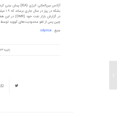
در گزارش بازار 
چین پس از لغو محدودیت‌های کووید توسط
منبع :
oilprice
/
ژانویه 23, 2023
شماره-13 / هفته اول بهمن
/ ۱۴۰۱