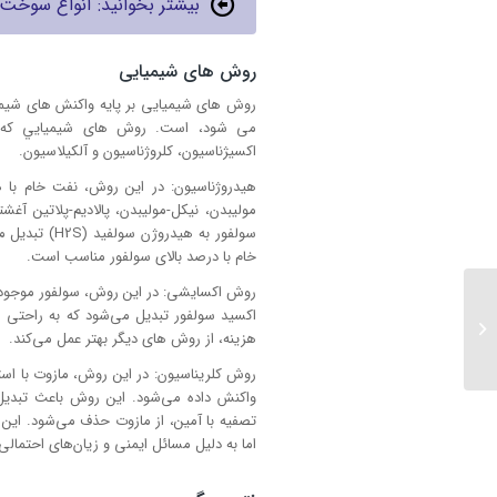
بیشتر بخوانید: انواع سوخت 
روش های شیمیایی
روش های شیمیایی بر پایه واكنش های شيمي
مى شود، است. روش های شيميایي كه در
اكسيژناسيون، كلروژناسيون و آلكيلاسيون.
هیدروژناسيون: در این روش، نفت خام با هید
موليبدن، نيكل-موليبدن، پالاديم-پلاتين آغ
سولفور به هی
خام با درصد بالای سولفور مناسب است.
روش اکسایشی: در این روش، سولفور موجود در 
اکسید سولفور تبدیل می‌شود که به راحتی 
سولفور زدایی میعانات
هزینه، از روش های دیگر بهتر عمل می‌کند.
روش کلریناسیون: در این روش، مازوت با استفاده
واکنش داده می‌شود. این روش باعث تبدیل س
تصفیه با آمین، از مازوت حذف می‌شود. این
اما به دلیل مسائل ایمنی و زیان‌های احتما