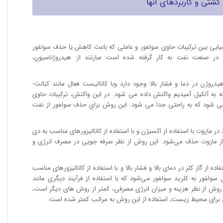
کشتی و کاربردهای آنها
ايی بين تركيبات حاوى سولفور و عاملى كه باعث كاهش يا حذف سولفور
 صنعت نفت به كار گرفته شده است عبارتند از: هیدروژناسيون،
روژن در دما و فشار بالا وجود دارد وبا كاتاليست فعال مانند كبالت-
شته به آلكيل آميديم واكنش داده مى شود. در این واكنش، تركيبات حاوى
دروژن سولفید (H2S) تبديل مى شود كه به راحتى جدا مى شود. اين روش براي حذف سولفور از نفت
مازوت با استفاده از اکسیژن و با استفاده از کاتالیزورهای مناسب به دی
از مازوت حذف می‌شود. این روش از نظر صرفه جویی در مصرف انرژی و
 از گاز کلر در دمای بالا و فشار بالا و با استفاده از کاتالیزورهای مناسب
ولفور به کلرید سولفور می‌شود که با استفاده از فرآیند دیگری مانند
 روش از نظر هزینه و میزان انرژی مصرفی، کمتر از روش های دیگر است،
لی برای محیط زیست، استفاده از این روش به مراتب کمتر شده است.