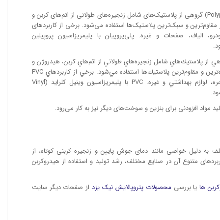
• تولید پلی‌پروپیلن: پلی‌پروپیلن (Polypropylene) گروهی از پلاستیک‌های شامل زنجیره‌های طولانی از اتم‌های کربن و
مقاوم‌ترین و سبک‌ترین پلاستیک‌ها استفاده می‌شود. برخی از کاربردهای
درو، الياف، صفحات و غیره. پلی‌پروپیلن با پلیمریزاسیون پروپيلين
 PVC: PVC (Polyvinyl Chloride) گروهي از پلاستيك‌هاي شامل زنجيره‌هاي طولاني از اتم‌هاي كربن، هيدروژن و
كلر است. PVC به عنوان يكي از چند منظوره‌ترين و مقاوم‌ترين پلاستيك‌ها استفاده مي‌شود. برخي از كاربردهاي PVC
عبارتند از: لوله، كابل، كفپوش، درب و پنجره، لوازم بهداشتي و غيره. PVC با پليمريزاسيون وينيل كلرايد (Vinyl
ید مواد افزودنی برای بنزین و سوخت‌های دیگر نیز به کار می‌رود.
ف به دلیل خواصی مانند دمای جوش پایین و زنجیره کربنی کوتاه، از
بردهای متنوع آن در صنایع مختلف، رشد تولید و استفاده از هیدروکربن
ربن‌ ها
یا بررسی
محصولات
پتروپالایش نیک یزد
از صفحات دیگر سایت