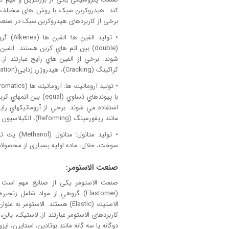
کند. هیدروکربن سبک با روش های مختلف 
برخی از کاربردهای هیدروکربن سبک در صنعت 
• تولید
(double) بين اتم هاي كربن هستند. الفین ها به عنوان سازنده اصلي بسياري از
شوند. برخي از الفين هاي رايج عبارتند از:
کراکینگ (Cracking)، هیدروژن زدایی(Dehydrogenation) و غیره به الفین ها تبدیل می شوند.
با پيوندهاي تساوي (l
استفاده مي شوند. برخي از آروماتيكهاي رايج
مانند ریفورمینگ (Reforming)، الکیلاسیون (Alkylation) و غیره به آروماتیک ها تبدیل می شوند.
سوخت، حلال، ماده اولیه بسیاری از محصولا
صنعت الاستومر:
صنعت الاستومر یکی از صنایع مهم است که
(Elastomer) گروهي از مواد شام
الاستيك (Elastic) هستند. الاست
کاربردهای الاستومر عبارتند از: لاستیک، بالن،
دوگانه یا سه گانه مانند بوتادین، استایرن، ای