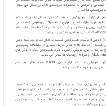
شیمیایی و فیزیکی به محصولات پتروشیمی با ارزش تبدیل می شوند.
پتروشیمی عبارتند از:
 الفین ها: الفین ها (Alkenes) گروهی از ترکیبات هیدروکربنی هستند که دارای حداقل یک پيوند دوگانه
محصولات پتروشيمي
استفاده مي
 اتيلين، پروپيلين، بوتادين و غيره. هیدروکربن سبک با روش های مانند
• تولید آروماتيك ها: آروماتيك ها (Aromatics) گروهي از تركيبات هيدروكربنی هستند كه داراي يك يا چند حلقه كربني
equa) بين اتمهاي كربن هستند. آروماتيك ها به عنوان سازنده بسياري از محصولات پتروشيمي
 عبارتند از: بنزن، تولوئن، زایلین و غیره. هیدروکربن سبک با روش های
• تولید متانول: متانول (Methanol) يك تركيب شيميايي است كه داراي فرمول CH3OH است. متانول به عنوان
ت شیمیایی و غیره استفاده می شود.
 از هیدروکربن سبک به عنوان ماده اولیه استفاده می کند.الاستومر
ل زنجيره هاي طولاني از اتم هاي كربن و هيدروژن است كه داراي خصوصيات
ومر به عنوان یکی از مقاوم ترین و انعطاف پذیر ترین مواد استفاده می شود. برخی از
 پروتز، و غیره. الاستومر با پلیمریزاسیون ترکیبات هیدروکربنی با پیوندهای
زوپرن و غیره تولید می شود.