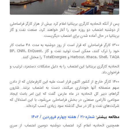
پس از آنکه اتحادیه کارگری بریتانیا اعلام کرد بیش از هزار کارگر فراساحلی
از دوشنبه اعتصاب دو روزه خود را آغاز خواهند کرد، صنعت نفت و گاز
بریتانیا در حال آماده شدن برای اعتصاب دیگریست.
1300 کارگر فراساحلی که قرار است از روز دوشنبه به مدت 48 ساعت کار
خود را ترک کنند، ممکن است تولید نفت و گاز BP، CNRI، EnQuest،
Harbour، Ithaca، Shell، TAQA و TotalEnergies را مختل کنند.
اتحادیه کارگری بریتانیا این اعتصاب را به دلیل مشکلات دستمزد، ترتیب و
فراخوان داد.
1400 کارگر خارج از کشور اکنون قرار است علیه این کارفرمایان که از دادن
سهم منصفانه آنها خودداری میکنند، دست به اعتصاب بزنند. شارون
گراهام، دبیر کل اتحادیه در ماه مارس گفت که این امر باعث ایجاد
سونامی ناآرامی صنعتی در بخش فراساحلی می‌شود، با این استدلال که
شرکت‌های نفت و گاز در سال گذشته سود زیادی کسب کرده‌اند.
مطالعه بیشتر:
شماره-۲۱ / هفته چهارم فروردین / ۱۴۰۲
همچنین اتحادیه اعلام کرد اعتصاب دوشنبه دومین اعتصاب از سری