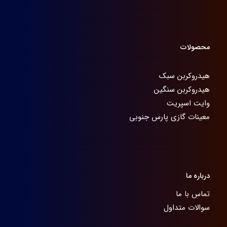
محصولات
هیدروکربن سبک
هیدروکربن سنگین
وایت اسپریت
معینات گازی پارس جنوبی
درباره ما
تماس با ما
سوالات متداول