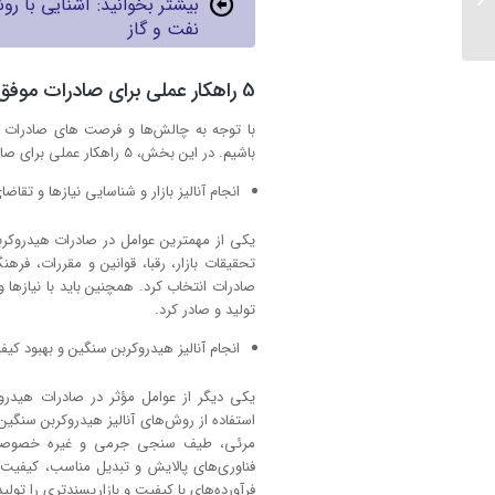
بیشتر بخوانید: آشنایی با 
جهت آنالیز این ترکیبات...
نفت و گاز
5 راهکار عملی برای صادرات موفق هیدروکربن سنگین
با توجه به چالش‌ها و فرصت های صادرات ه
باشیم. در این بخش، 5 راهکار عملی برای صادرات موفق هیدروکربن سنگین را ارائه می‌دهیم. این راهکارها عبارتند از:
انجام آناليز بازار و شناسایی نيازها و تقاض
یکی از مهمترین عوامل در صادرات هیدروکربن
تحقیقات بازار، رقبا، قوانین و مقررات، فره
صادرات انتخاب کرد. همچنین باید با نيازها و
تولید و صادر کرد.
انجام آناليز هيدروكربن سنگين و بهبود ك
یکی دیگر از عوامل مؤثر در صادرات هیدر
استفاده از روش‌های آنالیز هیدروکربن سن
مرئی، طیف سنجی جرمی و غیره خصوصیات 
فناوری‌های پالایش و تبدیل مناسب، کیفیت 
فرآورده‌های با کیفیت و بازارپسند‌تری را تولید