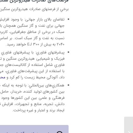
فرصت‌های صادرات هیدروکربن سنگ
برخي از فرصتهای صادرات هيدروكربن سنگين عب
تقاضای بالای بازار جهانی: با وجود افزا
جهانی برای نفت و گاز سنگین همچنان بالا 
سبک در برخی از مناطق جغرافیایی، کارب
2040 به بیش از 300 EJ خواهد رسید.
پيشرفتهای فناوري: با پيشرفتهای فناور
فیزیک و شیمیایی هیدروکربن سنگین و تولی
فناوري شامل استفاده از کاتالیست‌های جد
با استفاده از این پيشرفت‌های فناوري، می
داد، آلودگی محيط زيست را کم کرد و
محص
همكاري‌های بين‌المللي: با توجه به اینک
بین کشورهای تولید کننده، خریدار، حامل
فرهنگی و علمی بین این کشورها وجود دار
دانش، تجربه، منابع و تجهیزات، افزایش ق
ایجاد برند و اعتبار و غیره پرداخت.
5 آزمون استاندارد
آزمایشگاه های هیدروکربن