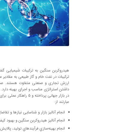
هیدروکربن سنگین به ترکیبات شیمیایی گفت
ترکیبات در نفت خام و گاز طبیعی به مقادیر
ارزش تجاری و صنعتی متفاوت هستند. صا
داشتن استراتژی مناسب و اجرای بهینه دارد.
در بازار جهانی پرداخته 
عبارتند از:
انجام آناليز بازار و شناسایی نيازها و تقاض
انجام آناليز هيدروكربن سنگين و بهبود 
انجام بهينه‌سازي فرآيندهاي توليد، پالاي