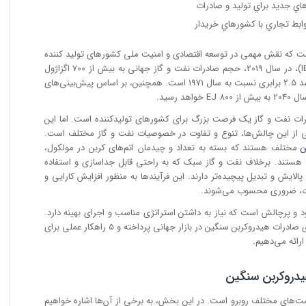
هاي جديد براي توليد و صادرات
وابط تجاري با كشورهاي خريدار
ست که نقش مهمی در توسعه اقتصادی و امنیت ملی کشورهای تولید کننده
دارد. بر اساس آمار سازمان انرژی جهانی (IEA)، در سال 2019، حجم صادرات نفت و گاز جهانی به بیش از 700 اگزاژول
(EJ) رسیده است. این حجم نشان دهنده رشد 2.5 برابری نسبت به سال 1971 است. همچنین، بر اساس پیش‌بینی‌های
درات نفت و گاز یک فرصت بزرگ برای کشورهای تولید‌کننده است. اما این
 از این چالش‌ها، تنوع و تفاوت در خصوصیات نفت و گاز مختلف است.
ن
مختلف هستند که بسته به تعداد و چیدمان اتم‌های کربن در مولکول،
ستند. برخلاف نفت و گاز سبک که به راحتی قابل جداسازی و استفاده
الایش و تبدیل پیچیده‌تر دارند. این فرآیندها به منظور افزایش کارایی و
بات، ضروری محسوب می‌شوند.
و پرچالش است که نیاز به داشتن استراتژی مناسب و اجرای بهینه دارد.
در این مقاله، به بررسی چالش‌ها و فرصت‌های صادرات هیدروکربن سنگین در بازار جهانی پرداخته و 5 راهکار عملی برای
ارائه می‌دهیم.
دروکربن سنگین
ت‌های مختلف روبرو است. در این بخش، به برخی از آن‌ها اشاره خواهیم