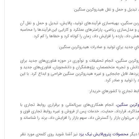
ش، تبديل و حمل و نقل هيدروكربن سنگين:
ن سنگین، بهینه‌سازی فرآیندهای تولید، پالایش، تبدیل و حمل و نقل آن
ی و مدل‌سازی ریاضی، پارامترهای عملکرد و کارایی این فرآیندها را محاسبه
اهش داد، بازده را افزایش داد، زمان را کوتاه کرد و خطاها را کم کرد.
هاي جديد براي توليد و صادرات هيدروكربن سنگين:
کربن سنگین، انجام تحقیقات و نوآوری در حوزه فناوری‌های جدید برای
ز دانش و تجربه متخصصان، پژوهشگران و دانشجویان، فناوری‌های جدید و
بردها، قابل جابجایی و غیره هیدروکربن سنگین طراحی و ابداع کرد. با این
ا تولید و صادر کرد.
وابط تجاري با كشورهاي خريدار:
کربن سنگین
، انجام همکاری‌های بین‌المللی و برقراری روابط تجاری با
مذاکره، قرارداد، حمایت، خدمات پس از فروش و غیره روابط تجاری قوی و
ار، می‌توان بازار را گسترش داد، سهم بازار را افزایش داد، برند را شناساند و
 دیگر
محصولات
پتروپالایش نیک یزد
نیز آشنا شوید روی کلمه‌ی مورد نظر