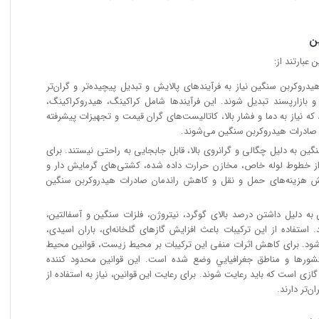
ن
بارتند از:
یدروکربن سنگین نیاز به فرآیندهای پالایش و تبدیل پیچیده‌تر و گران‌تر
یت و بازارپسند تبدیل شوند. این فرآیندها شامل کراکینگ، هیدروکراکینگ،
ه نیاز به دما و فشار بالا، کاتالیست‌های گران قیمت و تجهیزات پیشرفته
 صادرات هیدروکربن سنگین می‌شوند.
 به دلیل چگالی و گرانروی بالا، قابل جابجایی به راحتی نیستند. برای
ه از خطوط لوله خاص، مخازن حرارت داده شده، کشتی‌های گرمایش دار و
ایش هزینه‌های حمل و نقل و کاهش راندمان صادرات هیدروکربن سنگین
ه دلیل داشتن درصد بالای گوگرد، نیتروژن، فلزات سنگین و آسفالتین،
تفاده از این ترکیبات باعث افزایش گازهای گلخانه‌ای، باران اسیدی،
ود. برای کاهش اثرات منفی این ترکیبات بر محيط زيست، قوانين محيط
شورها و مناطق جغرافيايي وضع شده است. این قوانین محدود کننده
زی است که باید رعایت شوند. برای رعایت این قوانین، نیاز به استفاده از
ن‌تر دارند.